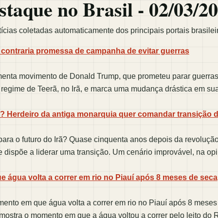
staque no Brasil - 02/03/2
cias coletadas automaticamente dos principais portais brasilei
 e contraria promessa de campanha de evitar guerras
nta movimento de Donald Trump, que prometeu parar guerras 
 regime de Teerã, no Irã, e marca uma mudança drástica em sua 
a? Herdeiro da antiga monarquia quer comandar transição d
ra o futuro do Irã? Quase cinquenta anos depois da revolução d
dispõe a liderar uma transição. Um cenário improvável, na opin
água volta a correr em rio no Piauí após 8 meses de seca
nto em que água volta a correr em rio no Piauí após 8 meses
ostra o momento em que a água voltou a correr pelo leito do Ri