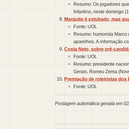
Resumo: Os jogadores que c
Infantino, neste domingo (1º
Marquito é extubado, mas qu
Fonte: UOL
Resumo: humorista Marco An
aparelhos. A informação c
Costa Neto, sobre pré-candid
Fonte: UOL
Resumo: presidente naciona
Gerais, Romeu Zema (Novo)
Premiação de roteiristas dos
Fonte: UOL
Postagem automática gerada em 02