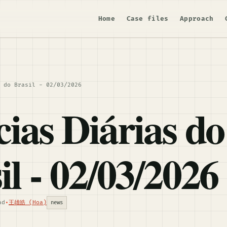
Home
Case files
Approach
 do Brasil - 02/03/2026
cias Diárias do
il - 02/03/2026
ad
•
王雄皓 (Hoa)
news