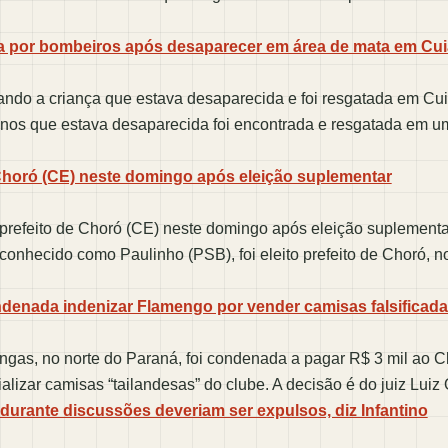
da por bombeiros após desaparecer em área de mata em Cu
do a criança que estava desaparecida e foi resgatada em Cu
nos que estava desaparecida foi encontrada e resgatada em u
e Choró (CE) neste domingo após eleição suplementar
 prefeito de Choró (CE) neste domingo após eleição suplement
onhecido como Paulinho (PSB), foi eleito prefeito de Choró, n
denada indenizar Flamengo por vender camisas falsificad
gas, no norte do Paraná, foi condenada a pagar R$ 3 mil ao 
lizar camisas “tailandesas” do clube. A decisão é do juiz Lui
urante discussões deveriam ser expulsos, diz Infantino