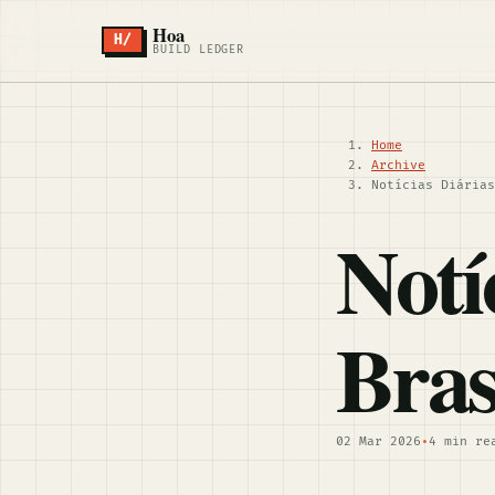
Hoa
H/
BUILD LEDGER
Home
Archive
Notícias Diárias
Notí
Bras
02 Mar 2026
•
4 min re