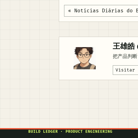
« Notícias Diárias do 
王雄皓 (
把产品判断
Visitar 
BUILD LEDGER · PRODUCT ENGINEERING