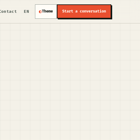
◐
Contact
EN
Theme
Start a conversation