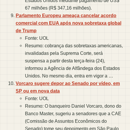
Estados Unidos mediante pagamento de US$
67 milhões (R$ 347,16 milhões).
Parlamento Europeu ameaça cancelar acordo
comercial com EUA após nova sobretaxa global
de Trump
Fonte: UOL
Resumo: cobrança das sobretaxas americanas,
invalidadas pela Suprema Corte, será
suspensa a partir desta terça-feira (24),
informou a Agência de Alfândega dos Estados
Unidos. No mesmo dia, entra em vigor a …
Vorcaro sugere depor ao Senado por vídeo, em
SP ou em nova data
Fonte: UOL
Resumo: O banqueiro Daniel Vorcaro, dono do
Banco Master, sugeriu a senadores que a CAE
(Comissão de Assuntos Econômicos do
Senado) tome seu depoimento em São Paulo